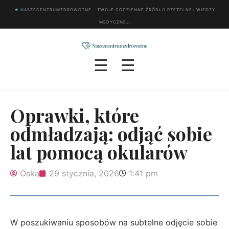
★
NASZECENTRUMZDROWOTNE – TWOJE CODZIENNE ŹRÓDŁO RZETELNEJ WIEDZY
MEDYCZNEJ.
☰
☰
Oprawki, które
odmładzają: odjąć sobie
lat pomocą okularów
Oska
29 stycznia, 2026
1:41 pm
W poszukiwaniu sposobów na subtelne odjęcie sobie