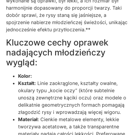
wykonane są oprawki, był lekki, a ich rozmiar był
harmonijnie dopasowany do proporcji twarzy. Taki
dobór sprawi, że rysy staną się jaśniejsze, a
spojrzenie nabierze młodzieńczej świeżości, unikając
jednocześnie efektu przytłoczenia.**
Kluczowe cechy oprawek
nadających młodzieńczy
wygląd:
Kolor:
Kształt:
Linie zaokrąglone, kształty owalne,
okulary typu „kocie oczy” (które subtelnie
unoszą zewnętrzne kąciki oczu) oraz modele o
delikatnie geometrycznych formach pomagają
złagodzić rysy i wprowadzają więcej wigoru.
Materiał:
Cienkie metalowe elementy, lekkie
tworzywa acetatowe, a także transparentne
materiały nadają całości lekkości. Preferowane