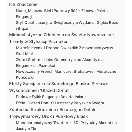
Ich Znaczenie
Nude, Mleczna Biel i Pudrowy Róż – Zimowa Paleta
Elegancji
Styl 'Quiet Luxury’ w Świątecznym Wydaniu: Głębia Beżu
i Brązu
Minimalistyczne Zdobienia na Święta: Nowoczesne
Trendy w Stylizacji Paznokci
Mikrośnieżynki i Drobne Gwiazdki: Zimowe Motywy w
Skali Mini
Złote i Srebrne Linie: Geometryczne Akcenty dla
Eleganckich Paznokci
Nowoczesny French Manicure: Brokatowe i Metaliczne
Końcówki
Efekty Specjalne dla Subtelnego Blasku: Perłowe
Wykończenie i 'Glazed Donut’
Perłowe Pyłki: Elegancja Bez Nadmiaru
Efekt 'Glazed Donut’: Lustrzany Połysk na Święta
Zdobienia Strukturalne i Biżuteryjne Detale:
Trójwymiarowy Urok i Punktowy Blask
Monochromatyczny 'Sweterek’ 3D: Przytulny Akcent na
Jasnym Tle