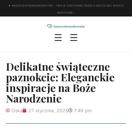
★
NASZECENTRUMZDROWOTNE – TWOJE CODZIENNE ŹRÓDŁO RZETELNEJ WIEDZY
MEDYCZNEJ.
☰
☰
Delikatne świąteczne
paznokcie: Eleganckie
inspiracje na Boże
Narodzenie
Oska
27 stycznia, 2026
7:49 pm