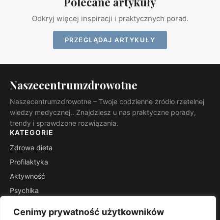
Polecane artykuły
Odkryj więcej inspiracji i praktycznych porad.
PRZEGLĄDAJ ARTYKUŁY
Naszecentrumzdrowotne
Naszecentrumzdrowotne – Twoje codzienne źródło rzetelnej
wiedzy medycznej.. Znajdziesz u nas praktyczne porady,
trendy i sprawdzone rozwiązania.
KATEGORIE
Zdrowa dieta
Profilaktyka
Aktywność
Psychika
Natura
Cenimy prywatność użytkowników
Macierzyństwo