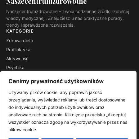
Naszecentrumzdrowotne
Naszecentrumzdrowotne – Twoje codzienne źródło rzetelnej
wiedzy medycznej.. Znajdziesz u nas praktyczne porady,
trendy i sprawdzone rozwiązania.
KATEGORIE
Zdrowa dieta
Profilaktyka
Aktywność
Psychika
Natura
Cenimy prywatność użytkowników
Macierzyństwo
Używamy plików cookie, aby poprawić jakość
INFORMACJE
przeglądania, wyświetlać reklamy lub treści dostosowane
Kontakt
do indywidualnych potrzeb użytkowników oraz
Mapa witryny
analizować ruch na stronie. Kliknięcie przycisku „Akceptuj
Polityka prywatności
wszystkie” oznacza zgodę na wykorzystywanie przez nas
plików cookie.
RSS