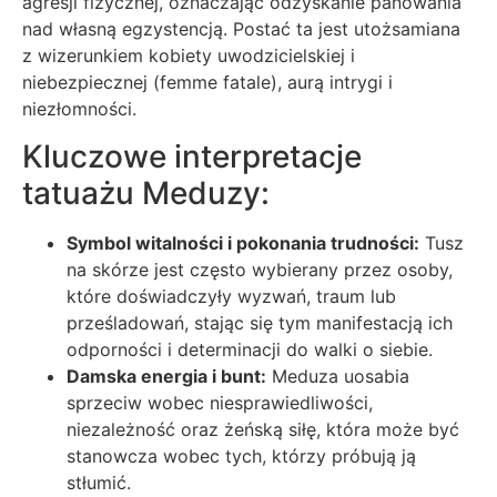
agresji fizycznej, oznaczając odzyskanie panowania
nad własną egzystencją. Postać ta jest utożsamiana
z wizerunkiem kobiety uwodzicielskiej i
niebezpiecznej (femme fatale), aurą intrygi i
niezłomności.
Kluczowe interpretacje
tatuażu Meduzy:
Symbol witalności i pokonania trudności:
Tusz
na skórze jest często wybierany przez osoby,
które doświadczyły wyzwań, traum lub
prześladowań, stając się tym manifestacją ich
odporności i determinacji do walki o siebie.
Damska energia i bunt:
Meduza uosabia
sprzeciw wobec niesprawiedliwości,
niezależność oraz żeńską siłę, która może być
stanowcza wobec tych, którzy próbują ją
stłumić.