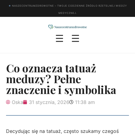
★
NASZECENTRUMZDROWOTNE – TWOJE CODZIENNE ŹRÓDŁO RZETELNEJ WIEDZY
MEDYCZNEJ.
☰
☰
Co oznacza tatuaż
meduzy? Pełne
znaczenie i symbolika
Oska
31 stycznia, 2026
11:38 am
Decydując się na tatuaż, często szukamy czegoś