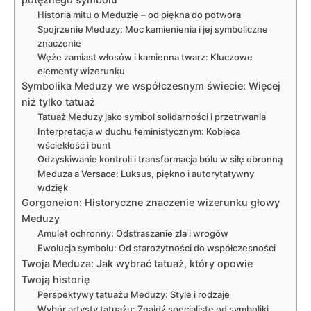
Historia mitu o Meduzie – od piękna do potwora
Spojrzenie Meduzy: Moc kamienienia i jej symboliczne
znaczenie
Węże zamiast włosów i kamienna twarz: Kluczowe
elementy wizerunku
Symbolika Meduzy we współczesnym świecie: Więcej
niż tylko tatuaż
Tatuaż Meduzy jako symbol solidarności i przetrwania
Interpretacja w duchu feministycznym: Kobieca
wściekłość i bunt
Odzyskiwanie kontroli i transformacja bólu w siłę obronną
Meduza a Versace: Luksus, piękno i autorytatywny
wdzięk
Gorgoneion: Historyczne znaczenie wizerunku głowy
Meduzy
Amulet ochronny: Odstraszanie zła i wrogów
Ewolucja symbolu: Od starożytności do współczesności
Twoja Meduza: Jak wybrać tatuaż, który opowie
Twoją historię
Perspektywy tatuażu Meduzy: Style i rodzaje
Wybór artysty tatuażu: Znajdź specjalistę od symboliki