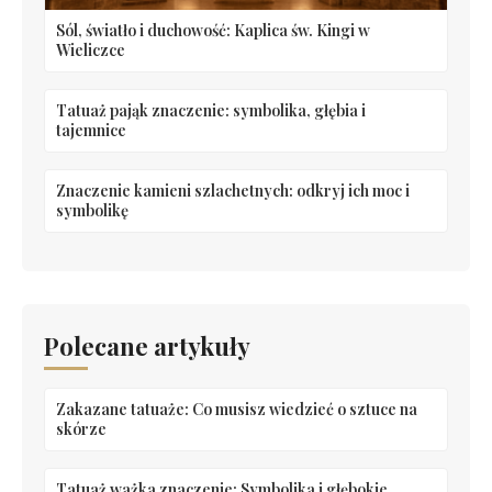
Sól, światło i duchowość: Kaplica św. Kingi w
Wieliczce
Tatuaż pająk znaczenie: symbolika, głębia i
tajemnice
Znaczenie kamieni szlachetnych: odkryj ich moc i
symbolikę
Polecane artykuły
Zakazane tatuaże: Co musisz wiedzieć o sztuce na
skórze
Tatuaż ważka znaczenie: Symbolika i głębokie