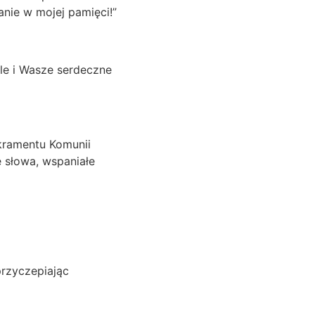
anie w mojej pamięci!”
ile i Wasze serdeczne
akramentu Komunii
e słowa, wspaniałe
przyczepiając