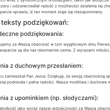
ch wraz z symbolicznym drobiazgiem, takim jak słodycze
czery i odzwierciedlał radość z możliwości dzielenia tej chwi
sparcie sprawia, iż ten moment staje się niezapomniany.
 teksty podziękowań:
rdeczne podziękowania:
kujemy za Waszą obecność w tym wyjątkowym dniu Pierwsze
wsparcie są dla nas niezmiernie cenne. Z wyrazami miłości,
nia z duchowym przesłaniem:
u zamieszkał Pan Jezus. Dziękuję, że swoją obecnością spr
ziej podniosła i pełna radości. Wasza modlitwa i duchowe 
ia z upominkiem (np. słodyczami):
 słodkość jako wyraz naszej wdzięczności za Waszą obecno