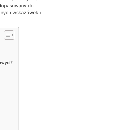
i dopasowany do
cznych wskazówek i
hwyci?