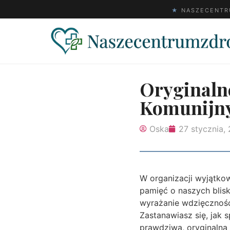
★
NASZECENTRU
Oryginaln
Komunijny
Oska
27 stycznia,
W organizacji wyjątkow
pamięć o naszych blisk
wyrażanie wdzięczności
Zastanawiasz się, jak 
prawdziwą, oryginalną 