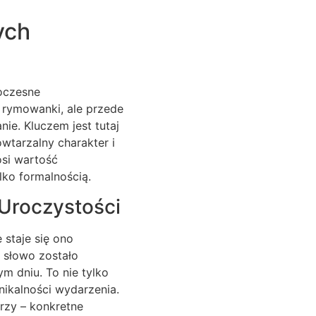
ych
woczesne
e rymowanki, ale przede
ie. Kluczem jest tutaj
wtarzalny charakter i
osi wartość
lko formalnością.
 Uroczystości
 staje się ono
e słowo zostało
m dniu. To nie tylko
nikalności wydarzenia.
rzy – konkretne