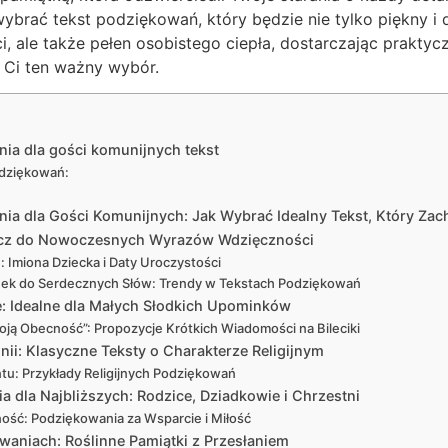
wybrać tekst podziękowań, który będzie nie tylko piękny 
i, ale także pełen osobistego ciepła, dostarczając prakty
ią Ci ten ważny wybór.
ia dla gości komunijnych tekst
odziękowań:
ia dla Gości Komunijnych: Jak Wybrać Idealny Tekst, Który Zac
lucz do Nowoczesnych Wyrazów Wdzięczności
: Imiona Dziecka i Daty Uroczystości
k do Serdecznych Słów: Trendy w Tekstach Podziękowań
: Idealne dla Małych Słodkich Upominków
oją Obecność”: Propozycje Krótkich Wiadomości na Bileciki
i: Klasyczne Teksty o Charakterze Religijnym
tu: Przykłady Religijnych Podziękowań
a dla Najbliższych: Rodzice, Dziadkowie i Chrzestni
ość: Podziękowania za Wsparcie i Miłość
aniach: Roślinne Pamiątki z Przesłaniem