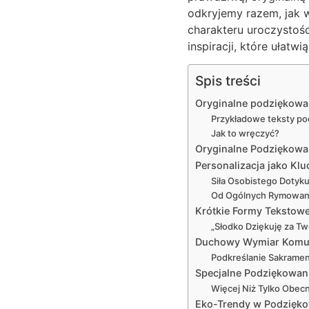
odkryjemy razem, jak 
charakteru uroczystośc
inspiracji, które ułatw
Spis treści
Oryginalne podziękowan
Przykładowe teksty p
Jak to wręczyć?
Oryginalne Podziękowan
Personalizacja jako K
Siła Osobistego Dotyku
Od Ogólnych Rymowane
Krótkie Formy Tekstowe
„Słodko Dziękuję za Tw
Duchowy Wymiar Komuni
Podkreślanie Sakramen
Specjalne Podziękowani
Więcej Niż Tylko Obecn
Eko-Trendy w Podziękow