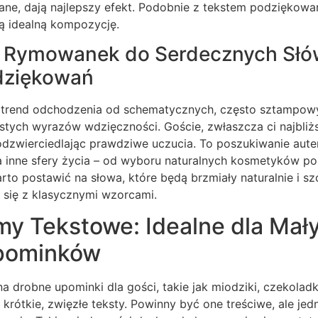
rane, dają najlepszy efekt. Podobnie z tekstem podziękowań 
zą idealną kompozycję.
 Rymowanek do Serdecznych Słó
dziękowań
trend odchodzenia od schematycznych, często sztampow
stych wyrazów wdzięczności. Goście, zwłaszcza ci najbliżsi
 odzwierciedlając prawdziwe uczucia. To poszukiwanie aute
na inne sfery życia – od wyboru naturalnych kosmetyków 
to postawić na słowa, które będą brzmiały naturalnie i szc
 się z klasycznymi wzorcami.
my Tekstowe: Idealne dla Mał
Upominków
a drobne upominki dla gości, takie jak miodziki, czekoladki
 krótkie, zwięzłe teksty. Powinny być one treściwe, ale je