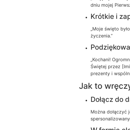
dniu mojej Pierws
Krótkie i z
„Moje święto było
życzenia.”
Podziękowani
„Kochani! Ogromni
Świętej przez [Im
prezenty i wspóln
Jak to wręcz
Dołącz do 
Można dołączyć j
spersonalizowany 