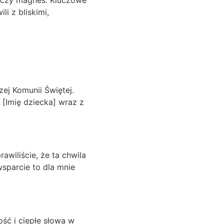
 czy magnes. Kluczowe
li z bliskimi,
j Komunii Świętej.
 [Imię dziecka] wraz z
awiliście, że ta chwila
wsparcie to dla mnie
ść i ciepłe słowa w