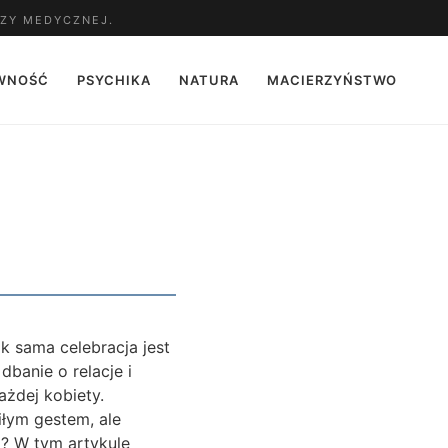
ZY MEDYCZNEJ.
WNOŚĆ
PSYCHIKA
NATURA
MACIERZYŃSTWO
k sama celebracja jest
dbanie o relacje i
ażdej kobiety.
iłym gestem, ale
l? W tym artykule