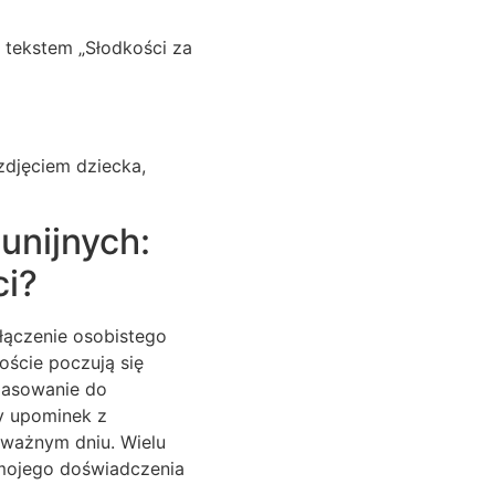
tekstem „Słodkości za
djęciem dziecka,
unijnych:
ci?
łączenie osobistego
oście poczują się
pasowanie do
zy upominek z
 ważnym dniu. Wielu
 mojego doświadczenia