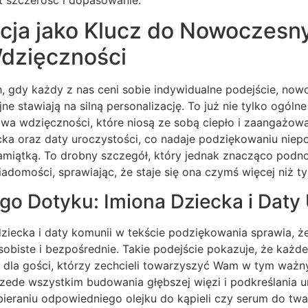
acja jako Klucz do Nowoczesn
dzięczności
h, gdy każdy z nas ceni sobie indywidualne podejście, no
e stawiają na silną personalizację. To już nie tylko ogóln
wa wdzięczności, które niosą ze sobą ciepło i zaangażowan
cka oraz daty uroczystości, co nadaje podziękowaniu niepo
pamiątką. To drobny szczegół, który jednak znacząco podn
iadomości, sprawiając, że staje się ona czymś więcej niż ty
ego Dotyku: Imiona Dziecka i Daty
ziecka i daty komunii w tekście podziękowania sprawia, że
sobiste i bezpośrednie. Takie podejście pokazuje, że każd
 dla gości, którzy zechcieli towarzyszyć Wam w tym ważny
przede wszystkim budowania głębszej więzi i podkreślania u
ieraniu odpowiedniego olejku do kąpieli czy serum do twa