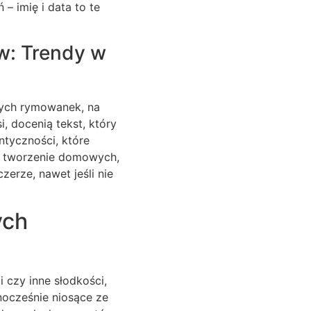
– imię i data to te
w: Trendy w
ych rymowanek, na
, docenią tekst, który
ntyczności, które
po tworzenie domowych,
zerze, nawet jeśli nie
ych
 czy inne słodkości,
dnocześnie niosące ze