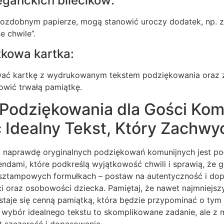
eganckich bilecików:
zdobnym papierze, mogą stanowić uroczy dodatek, np. z 
 chwile”.
kowa kartka:
ać kartkę z wydrukowanym tekstem podziękowania oraz z
owić trwałą pamiątkę.
 Podziękowania dla Gości Kom
 Idealny Tekst, Który Zachwy
 naprawdę oryginalnych podziękowań komunijnych jest po
endami, które podkreślą wyjątkowość chwili i sprawią, że g
 sztampowych formułkach – postaw na autentyczność i do
ci oraz osobowości dziecka. Pamiętaj, że nawet najmniejs
taje się cenną pamiątką, która będzie przypominać o tym
 wybór idealnego tekstu to skomplikowane zadanie, ale z
t szczerość i dopasowanie.