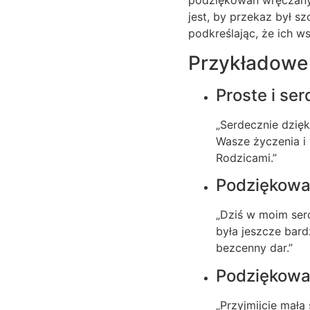
podziękowań wręczany
jest, by przekaz był sz
podkreślając, że ich w
Przykładowe
Proste i se
„Serdecznie dzię
Wasze życzenia i 
Rodzicami.”
Podziękowa
„Dziś w moim serc
była jeszcze bard
bezcenny dar.”
Podziękowan
„Przyjmijcie małą