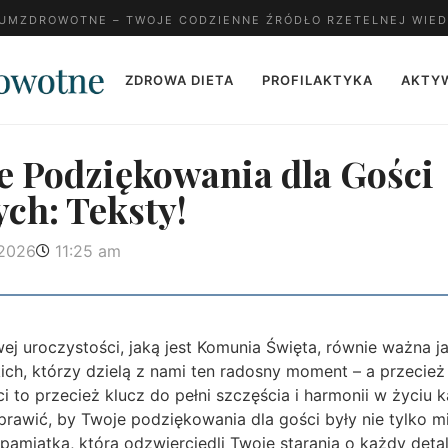
MZDROWOTNE – TWOJE CODZIENNE ŹRÓDŁO RZETELNEJ WIED
ZDROWA DIETA
PROFILAKTYKA
AKTY
e Podziękowania dla Gości
ch: Teksty!
 2026
11:25 am
ej uroczystości, jaką jest Komunia Święta, równie ważna ja
ich, którzy dzielą z nami ten radosny moment – a przecież 
 to przecież klucz do pełni szczęścia i harmonii w życiu k
sprawić, by Twoje podziękowania dla gości były nie tylko m
pamiątką, która odzwierciedli Twoje starania o każdy deta