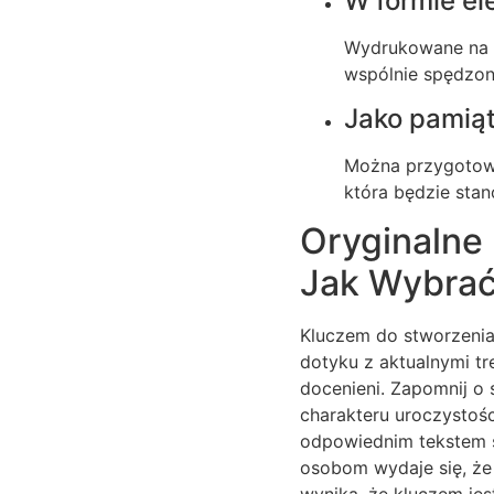
W formie el
Wydrukowane na o
wspólnie spędzone
Jako pamiąt
Można przygotow
która będzie stan
Oryginalne
Jak Wybrać
Kluczem do stworzenia
dotyku z aktualnymi tr
docenieni. Zapomnij o
charakteru uroczystoś
odpowiednim tekstem s
osobom wydaje się, że
wynika, że kluczem jes