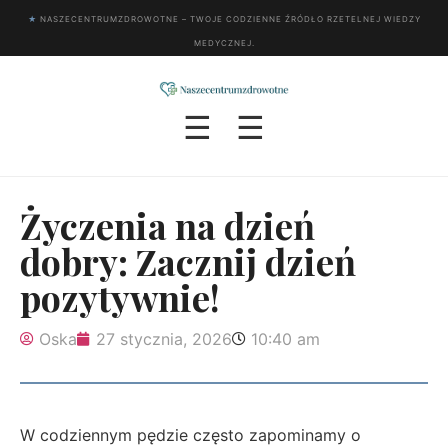
★
NASZECENTRUMZDROWOTNE – TWOJE CODZIENNE ŹRÓDŁO RZETELNEJ WIEDZY
MEDYCZNEJ.
☰
☰
Życzenia na dzień
dobry: Zacznij dzień
pozytywnie!
Oska
27 stycznia, 2026
10:40 am
W codziennym pędzie często zapominamy o