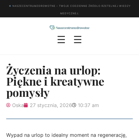
★
NASZECENTRUMZDROWOTNE – TWOJE CODZIENNE ŹRÓDŁO RZETELNEJ WIEDZY
MEDYCZNEJ.
☰
☰
Życzenia na urlop:
Piękne i kreatywne
pomysły
Oska
27 stycznia, 2026
10:37 am
Wypad na urlop to idealny moment na regenerację,