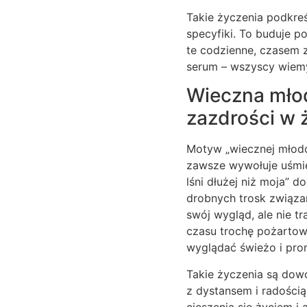
Takie życzenia podkreśl
specyfiki. To buduje po
te codzienne, czasem
serum – wszyscy wiemy
Wieczna młod
zazdrości w 
Motyw „wiecznej młodo
zawsze wywołuje uśmiec
lśni dłużej niż moja” d
drobnych trosk związan
swój wygląd, ale nie tr
czasu trochę pożartow
wyglądać świeżo i prom
Takie życzenia są dowo
z dystansem i radością
cieszenia się życiem i