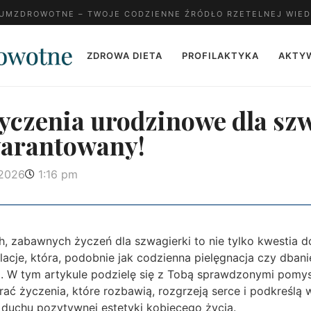
MZDROWOTNE – TWOJE CODZIENNE ŹRÓDŁO RZETELNEJ WIED
ZDROWA DIETA
PROFILAKTYKA
AKTY
yczenia urodzinowe dla szw
arantowany!
 2026
1:16 pm
h, zabawnych życzeń dla szwagierki to nie tylko kwestia 
elacje, która, podobnie jak codzienna pielęgnacja czy dba
. W tym artykule podzielę się z Tobą sprawdzonymi pomys
ać życzenia, które rozbawią, rozgrzeją serce i podkreślą
 duchu pozytywnej estetyki kobiecego życia.