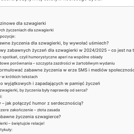
zinowe dla szwagierki
ch życzeniach dla szwagierki
pozycje:
awne życzenia dla szwagierki, by wywołać uśmiech?
wy zabawnych życzeń dla szwagierki w 2024/2025 – co jest na 
h spotkań, czyli humorystyczne aperi na wspólne obiady
dowe porównania – szczypta zazdrości w żartobliwym wydaniu
k formułować zabawne życzenia w erze SMS i mediów społeczno
y w krótkich tekstach
 do wyjątkowych i zapadających w pamięć życzeń
szwagierki, by życzenia były naprawdę od serca?
i:
y – jak połączyć humor z serdecznością?
zere zakończenie – złota zasada
zabawne życzenia szwagierce?
rki – świętujcie relacje!
tykuły: