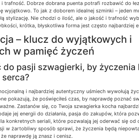
 i trafność. Dobrze dobrana puenta potrafi rozbawić do łez
ię wyjątkowo. To jak z doborem idealnej szminki – jeden m
ą stylizację. Nie chodzi o ilość, ale o jakość i trafność wy
ybkości, krótka, błyskotliwa forma jest często najbardziej 
cja – klucz do wyjątkowych i
ch w pamięć życzeń
do pasji szwagierki, by życzenia 
 serca?
ocjonalną i najbardziej autentyczny uśmiech wywołują życ
one pokazują, że poświęciłeś czas, by naprawdę poznać sw
j ważne. Zastanów się, co Twoja szwagierka kocha najbardzie
aje jej energii do działania, pasja do zakupów, która pozw
la konkretnych seriali, które pozwalają jej oderwać się od
ji w żartobliwy sposób sprawi, że życzenia będą niepowtar
 że naprawdę ją znasz i cenisz.