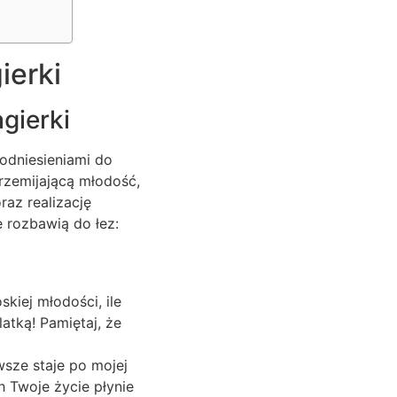
ierki
gierki
odniesieniami do
przemijającą młodość,
raz realizację
 rozbawią do łez:
kiej młodości, ile
atką! Pamiętaj, że
wsze staje po mojej
h Twoje życie płynie