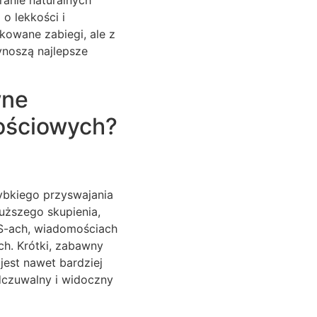
o lekkości i
kowane zabiegi, ale z
ynoszą najlepsze
wne
ościowych?
ybkiego przyswajania
uższego skupienia,
MS-ach, wiadomościach
h. Krótki, zabawny
jest nawet bardziej
odczuwalny i widoczny