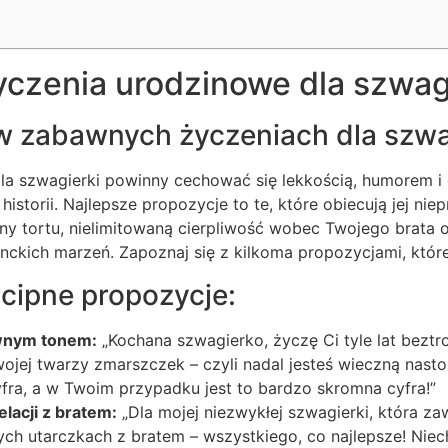
czenia urodzinowe dla szwag
w zabawnych życzeniach dla szwa
la szwagierki powinny cechować się lekkością, humorem i 
istorii. Najlepsze propozycje to te, które obiecują jej nie
ny tortu, nielimitowaną cierpliwość wobec Twojego brata o
nckich marzeń. Zapoznaj się z kilkoma propozycjami, które
cipne propozycje:
wnym tonem:
„Kochana szwagierko, życzę Ci tyle lat beztros
jej twarzy zmarszczek – czyli nadal jesteś wieczną nastol
yfra, a w Twoim przypadku jest to bardzo skromna cyfra!”
lacji z bratem:
„Dla mojej niezwykłej szwagierki, która za
ych utarczkach z bratem – wszystkiego, co najlepsze! Niec