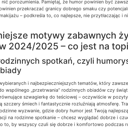
z nić porozumienia. Pamiętaj, że humor powinien być zaws
 powinien przekraczać granicy dobrego smaku czy potencjal
makijażu – podkreśla to, co najlepsze, nie przytłaczając i 
niejsze motywy zabawnych ży
w 2024/2025 – co jest na top
rodzinnych spotkań, czyli humory
obiady
 wybieranych i najbezpieczniejszych tematów, który zawsze 
do wspólnego „przetrwania” rodzinnych obiadów czy świąt
równujące szwagierkę do teściowej – oczywiście w pozyt
 szczery śmiech i fantastycznie rozluźniają atmosferę. Trak
odzinne wyzwanie, gdzie dobry humor jest Twoją najlepszą
zacji na rodzinne spotkanie – chcesz wyglądać dobrze i cz
o to, by wszyscy czuli się dobrze i komfortowo podczas 