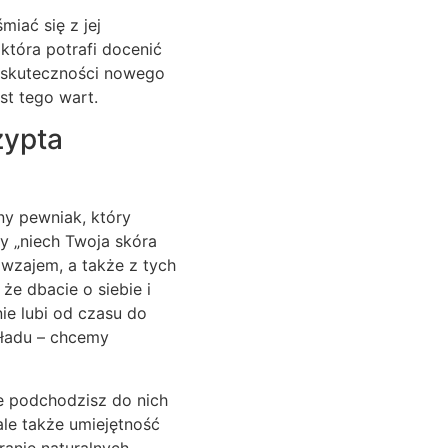
miać się z jej
 która potrafi docenić
 skuteczności nowego
st tego wart.
zypta
ny pewniak, który
y „niech Twoja skóra
nawzajem, a także z tych
że dbacie o siebie i
nie lubi od czasu do
kładu – chcemy
e podchodzisz do nich
ale także umiejętność
ranie naturalnych