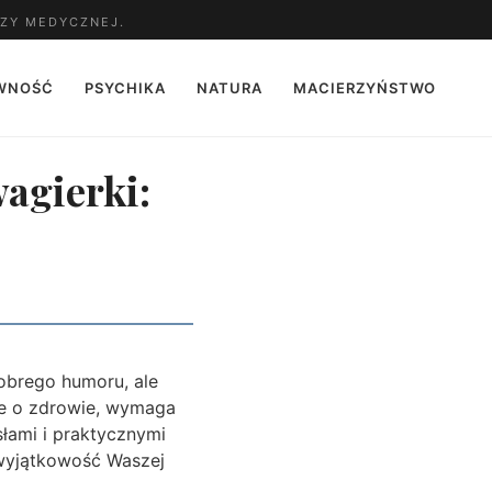
ZY MEDYCZNEJ.
WNOŚĆ
PSYCHIKA
NATURA
MACIERZYŃSTWO
agierki:
dobrego humoru, ale
nie o zdrowie, wymaga
łami i praktycznymi
 wyjątkowość Waszej