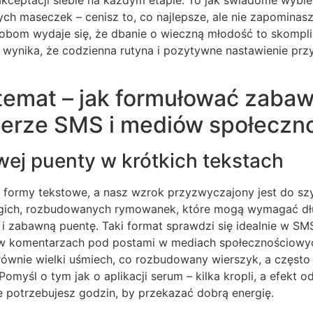
 maseczek – cenisz to, co najlepsze, ale nie zapominasz 
sobom wydaje się, że dbanie o wieczną młodość to skompli
wynika, że codzienna rutyna i pozytywne nastawienie prz
 temat – jak formułować zaba
 erze SMS i mediów społeczn
iwej puenty w krótkich tekstach
e formy tekstowe, a nasz wzrok przyzwyczajony jest do sz
ługich, rozbudowanych rymowanek, które mogą wymagać dł
 i zabawną puentę. Taki format sprawdzi się idealnie w S
w komentarzach pod postami w mediach społecznościowyc
równie wielki uśmiech, co rozbudowany wierszyk, a często 
omyśl o tym jak o aplikacji serum – kilka kropli, a efekt 
e potrzebujesz godzin, by przekazać dobrą energię.