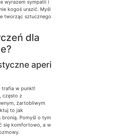
ze wyrazem sympatii i
nie kogoś urazić. Myśl
nie tworząc sztucznego
czeń dla
ie?
styczne aperi
trafia w punkt!
, często z
ywnym, żartobliwym
tuj to jak
 bronią. Pomyśl o tym
uć się komfortowo, a w
rozmowy.