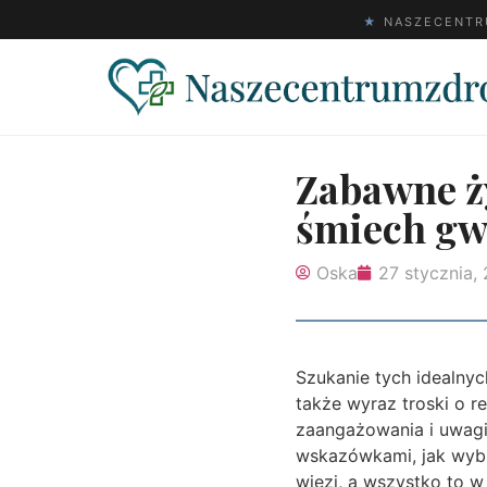
★
NASZECENTRU
Zabawne ż
śmiech gw
Oska
27 stycznia,
Szukanie tych idealnyc
także wyraz troski o r
zaangażowania i uwagi
wskazówkami, jak wybr
więzi, a wszystko to w