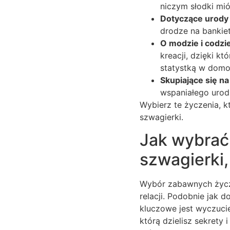
niczym słodki mió
Dotyczące urody 
drodze na bankiet
O modzie i codzi
kreacji, dzięki k
statystką w domow
Skupiające się n
wspaniałego urodz
Wybierz te życzenia, k
szwagierki.
Jak wybrać
szwagierki
Wybór zabawnych życze
relacji. Podobnie jak 
kluczowe jest wyczucie 
którą dzielisz sekrety