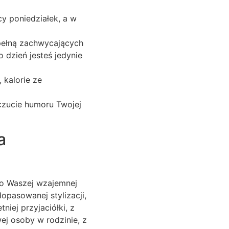
y poniedziałek, a w
pełną zachwycających
o dzień jesteś jedynie
, kalorie ze
oczucie humoru Twojej
a
 o Waszej wzajemnej
opasowanej stylizacji,
niej przyjaciółki, z
wej osoby w rodzinie, z