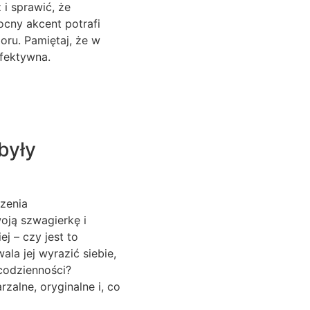
 i sprawić, że
ocny akcent potrafi
boru. Pamiętaj, że w
efektywna.
były
zenia
oją szwagierkę i
j – czy jest to
ala jej wyrazić siebie,
 codzienności?
zalne, oryginalne i, co