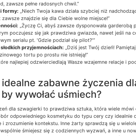
d, zawsze pełne radosnych chwil.”
i formy:
„Niech Twoja kawa działa szybciej niż nadchodząc
 zawsze znajdzie się dla Ciebie wolne miejsce!”
enności:
„Życzę Ci, abyś zawsze dysponowała garderobą 
tórym poczujesz się jak prawdziwa gwiazda, nawet jeśli na c
ym serialu pt. 'Gdzie podział się pilot?'”
a słodkich przyjemnościach:
„Dziś jest Twój dzień! Pamiętaj
inowego tortu po prostu nie istnieją!”
tóre najlepiej odzwierciedlają Wasze wzajemne relacje i p
 idealne zabawne życzenia dl
, by wywołać uśmiech?
ń dla szwagierki to prawdziwa sztuka, która wiele mówi
dobór odpowiedniego kosmetyku do typu cery czy idealnie d
i zrozumienie kontekstu. Inne żarty sprawdzą się u wielolet
 i wspólnie śmiejesz się z codziennych wyzwań, a inne u no