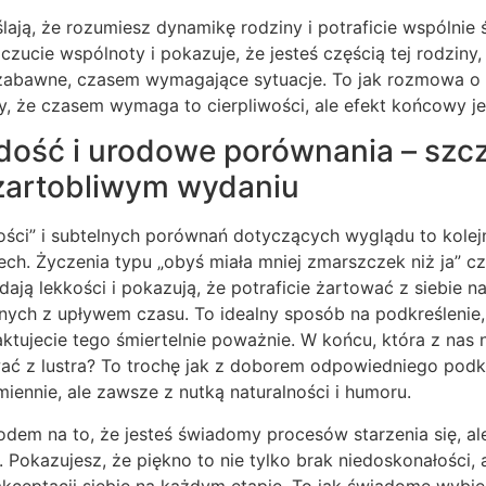
ają, że rozumiesz dynamikę rodziny i potraficie wspólnie ś
czucie wspólnoty i pokazuje, że jesteś częścią tej rodziny,
 zabawne, czasem wymagające sytuacje. To jak rozmowa o
, że czasem wymaga to cierpliwości, ale efekt końcowy je
ość i urodowe porównania – szc
żartobliwym wydaniu
ści” i subtelnych porównań dotyczących wyglądu to kolej
h. Życzenia typu „obyś miała mniej zmarszczek niż ja” cz
odają lekkości i pokazują, że potraficie żartować z siebie 
ych z upływem czasu. To idealny sposób na podkreślenie, 
aktujecie tego śmiertelnie poważnie. W końcu, która z nas 
ać z lustra? To trochę jak z doborem odpowiedniego pod
iennie, ale zawsze z nutką naturalności i humoru.
dem na to, że jesteś świadomy procesów starzenia się, al
. Pokazujesz, że piękno to nie tylko brak niedoskonałości, 
 akceptacji siebie na każdym etapie. To jak świadome wybie