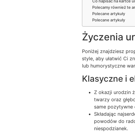
Co napisać na kartce u
Polecamy również te ar
Polecane artykuły
Polecane artykuły
Życzenia ur
Poniżej znajdziesz pro
style, aby ułatwić Ci 
lub humorystyczne war
Klasyczne i 
Z okazji urodzin
twarzy oraz głęb
same pozytywne ch
Składając najser
powodów do radośc
niespodzianek.