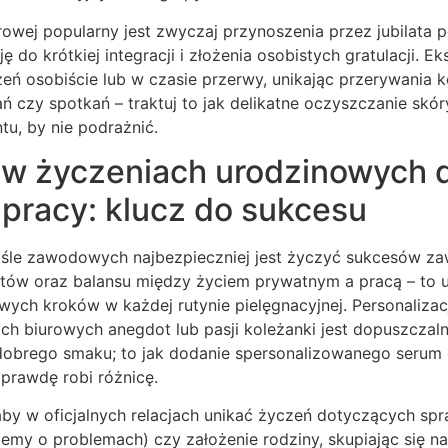
urowej popularny jest zwyczaj przynoszenia przez jubilata 
ę do krótkiej integracji i złożenia osobistych gratulacji. Ek
zeń osobiście lub w czasie przerwy, unikając przerywania 
 czy spotkań – traktuj to jak delikatne oczyszczanie skó
, by nie podrażnić.
 w życzeniach urodzinowych 
 pracy: klucz do sukcesu
ciśle zawodowych najbezpieczniej jest życzyć sukcesów za
któw oraz balansu między życiem prywatnym a pracą – to u
ch kroków w każdej rutynie pielęgnacyjnej. Personaliza
h biurowych anegdot lub pasji koleżanki jest dopuszczaln
 dobrego smaku; to jak dodanie spersonalizowanego serum 
aprawdę robi różnicę.
 aby w oficjalnych relacjach unikać życzeń dotyczących sp
 wiemy o problemach) czy założenie rodziny, skupiając się n