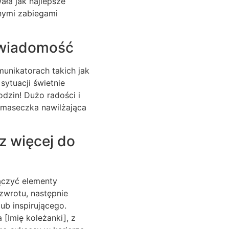
ła jak najlepsze
nymi zabiegami
ą wiadomość
munikatorach takich jak
sytuacji świetnie
odzin! Dużo radości i
a maseczka nawilżająca
z więcej do
łączyć elementy
zwrotu, następnie
ub inspirującego.
[Imię koleżanki], z