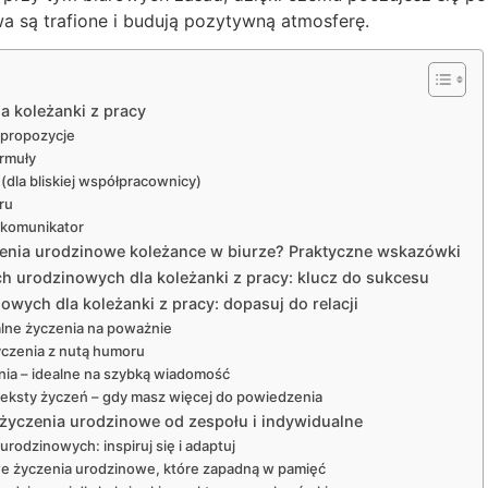
a są trafione i budują pozytywną atmosferę.
a koleżanki z pracy
 propozycje
rmuły
 (dla bliskiej współpracownicy)
ru
 komunikator
czenia urodzinowe koleżance w biurze? Praktyczne wskazówki
h urodzinowych dla koleżanki z pracy: klucz do sukcesu
wych dla koleżanki z pracy: dopasuj do relacji
alne życzenia na poważnie
yczenia z nutą humoru
enia – idealne na szybką wiadomość
teksty życzeń – gdy masz więcej do powiedzenia
a życzenia urodzinowe od zespołu i indywidualne
rodzinowych: inspiruj się i adaptuj
e życzenia urodzinowe, które zapadną w pamięć