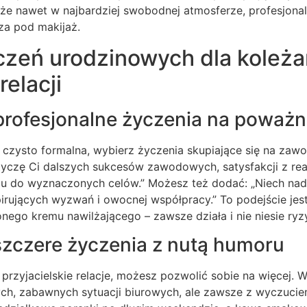
 że nawet w najbardziej swobodnej atmosferze, profesjona
za pod makijaż.
zeń urodzinowych dla koleżan
relacji
 profesjonalne życzenia na poważn
st czysto formalna, wybierz życzenia skupiające się na za
„Życzę Ci dalszych sukcesów zawodowych, satysfakcji z re
iu do wyznaczonych celów.” Możesz też dodać: „Niech na
spirujących wyzwań i owocnej współpracy.” To podejście jes
ego kremu nawilżającego – zawsze działa i nie niesie ryz
szczere życzenia z nutą humoru
 przyjacielskie relacje, możesz pozwolić sobie na więcej.
ch, zabawnych sytuacji biurowych, ale zawsze z wyczuciem