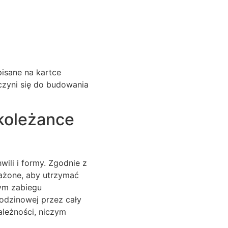
isane na kartce
czyni się do budowania
 koleżance
ili i formy. Zgodnie z
ważone, aby utrzymać
nym zabiegu
odzinowej przez cały
ależności, niczym