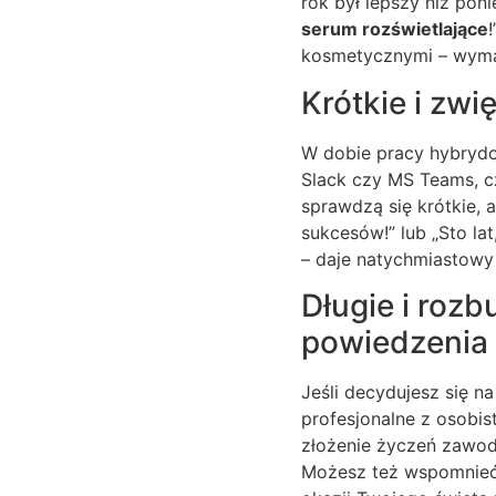
rok był lepszy niż pon
serum rozświetlające
kosmetycznymi – wymag
Krótkie i zw
W dobie pracy hybrydow
Slack czy MS Teams, cz
sprawdzą się krótkie, 
sukcesów!” lub „Sto la
– daje natychmiastowy
Długie i roz
powiedzenia
Jeśli decydujesz się n
profesjonalne z osobi
złożenie życzeń zawod
Możesz też wspomnieć 