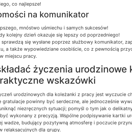
ego, co najlepsze!
omości na komunikator
epszego, mnóstwo uśmiechu i samych sukcesów!
żdy kolejny dzień okazuje się lepszy od poprzedniego!
e sprawdzą się wysłane poprzez służbowy komunikator, zap
u, a także wypowiedziane osobiście, co z pewnością przy
w miejscu pracy.
 składać życzenia urodzinowe
Praktyczne wskazówki
zeń urodzinowych dla koleżanki z pracy jest wyczucie chw
ze gratulacje powinny być serdeczne, ale jednocześnie wy
i uniknąć niezręcznych sytuacji; pomyśl o tym jak o delikat
 być wykonany z precyzją. Wspólne podpisywanie kartki ur
iej wadze, budujący pozytywną atmosferę i poczucie przyn
 relaksacyjnych dla grupy.