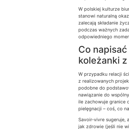
W polskiej kulturze bi
stanowi naturalną okazj
zalecają składanie życ
podczas ważnych zadań
odpowiedniego momentu
Co napisać
koleżanki z
W przypadku relacji ś
z realizowanych proje
podobne do podstawowy
nawiązanie do wspólnyc
ile zachowuje granice
pielęgnacji – coś, co n
Savoir-vivre sugeruje,
jak zdrowie (jeśli nie