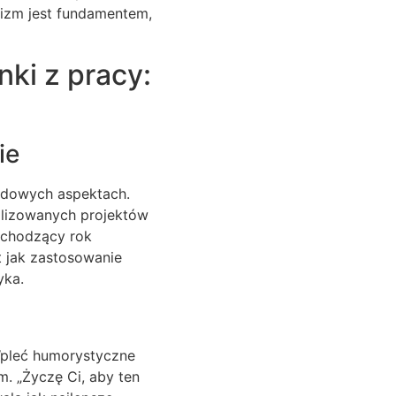
lizm jest fundamentem,
ki z pracy:
ie
wodowych aspektach.
alizowanych projektów
dchodzący rok
t jak zastosowanie
yka.
 Wpleć humorystyczne
. „Życzę Ci, aby ten