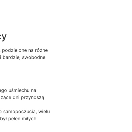
cy
, podzielone na różne
 i bardziej swobodne
ego uśmiechu na
dzące dni przynoszą
o samopoczucia, wielu
był pełen miłych