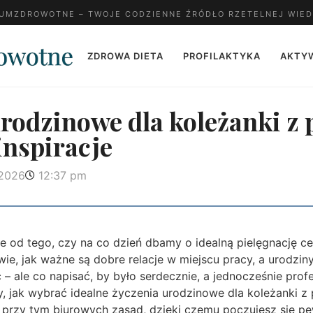
MZDROWOTNE – TWOJE CODZIENNE ŹRÓDŁO RZETELNEJ WIED
ZDROWA DIETA
PROFILAKTYKA
AKTY
rodzinowe dla koleżanki z 
inspiracje
 2026
12:37 pm
ie od tego, czy na co dzień dbamy o idealną pielęgnację c
i, wie, jak ważne są dobre relacje w miejscu pracy, a urodzin
– ale co napisać, by było serdecznie, a jednocześnie profe
, jak wybrać idealne życzenia urodzinowe dla koleżanki z 
 przy tym biurowych zasad, dzięki czemu poczujesz się pew