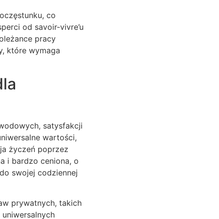
poczęstunku, co
sperci od savoir-vivre’u
koleżance pracy
ry, które wymaga
dla
wodowych, satysfakcji
niwersalne wartości,
cja życzeń poprzez
a i bardzo ceniona, o
do swojej codziennej
raw prywatnych, takich
a uniwersalnych