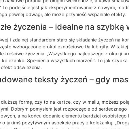
iedziałkowe poranki po długim weekendzie, a kawa smakowa
!” To podejście jest jak eksperymentowanie z nowymi, mod
a pewnej odwagi, ale może przynieść wspaniałe efekty.
ięzłe życzenia – idealne na szybk
ej i zdalnej standardem stało się składanie życzeń na ko
ęsto wzbogacone o okolicznościowe tła lub gify. W takiej 
ale treściwe życzenia: „Wszystkiego najlepszego z okazji ur
t, koleżanko! Spełnienia wszystkich marzeń!”. To jak szybk
 efekt odświeżenia.
budowane teksty życzeń – gdy mas
a dłuższą formę, czy to na kartce, czy w mailu, możesz po
stymi. Dobrym pomysłem jest rozpoczęcie od serdecznego 
owych, a na końcu dodanie elementu bardziej osobistego l
o jakimś pozytywnym aspekcie pracy z koleżanką. „Droga 