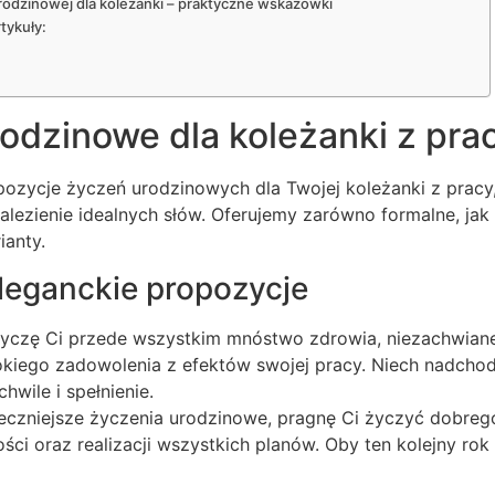
rodzinowej dla koleżanki – praktyczne wskazówki
tykuły:
odzinowe dla koleżanki z pra
pozycje życzeń urodzinowych dla Twojej koleżanki z pracy
znalezienie idealnych słów. Oferujemy zarówno formalne, jak
ianty.
eleganckie propozycje
 życzę Ci przede wszystkim mnóstwo zdrowia, niezachwian
okiego zadowolenia z efektów swojej pracy. Niech nadcho
wile i spełnienie.
deczniejsze życzenia urodzinowe, pragnę Ci życzyć dobreg
i oraz realizacji wszystkich planów. Oby ten kolejny rok 