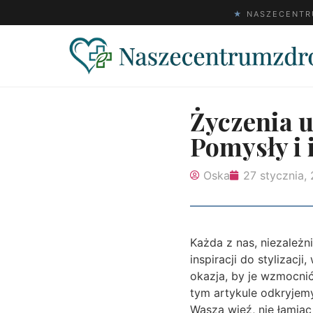
★
NASZECENTRU
Życzenia u
Pomysły i 
Oska
27 stycznia,
Każda z nas, niezależn
inspiracji do stylizacj
okazja, by je wzmocnić 
tym artykule odkryjemy
Waszą więź, nie łamiąc