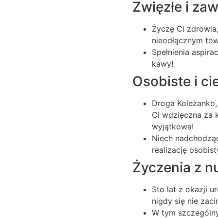
Zwięzłe i za
Życzę Ci zdrowia,
nieodłącznym to
Spełnienia aspira
kawy!
Osobiste i ci
Droga Koleżanko,
Ci wdzięczna za k
wyjątkowa!
Niech nadchodząc
realizację osobis
Życzenia z n
Sto lat z okazji 
nigdy się nie zaci
W tym szczególny