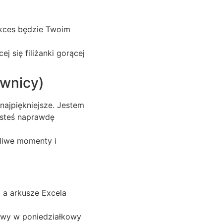
sukces będzie Twoim
j się filiżanki gorącej
ownicy)
najpiękniejsze. Jestem
esteś naprawdę
liwe momenty i
, a arkusze Excela
kawy w poniedziałkowy