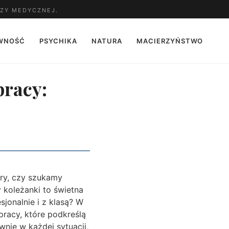
ZY MEDYCZNEJ.
WNOŚĆ
PSYCHIKA
NATURA
MACIERZYŃSTWO
pracy:
ery, czy szukamy
y koleżanki to świetna
sjonalnie i z klasą? W
pracy, które podkreślą
nie w każdej sytuacji,