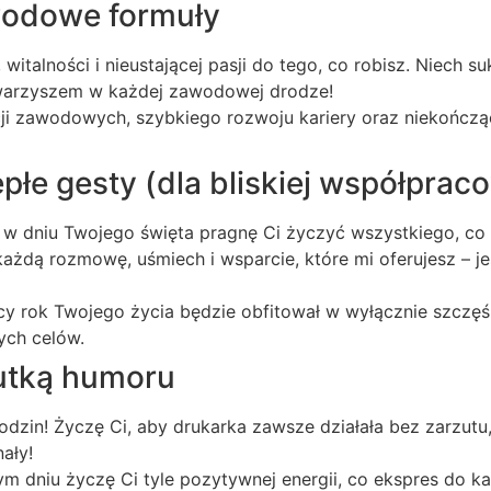
wodowe formuły
 witalności i nieustającej pasji do tego, co robisz. Niech 
warzyszem w każdej zawodowej drodze!
cji zawodowych, szybkiego rozwoju kariery oraz niekończące
epłe gesty (dla bliskiej współprac
 w dniu Twojego święta pragnę Ci życzyć wszystkiego, co 
ażdą rozmowę, uśmiech i wsparcie, które mi oferujesz – j
y rok Twojego życia będzie obfitował w wyłącznie szczęś
tych celów.
utką humoru
urodzin! Życzę Ci, aby drukarka zawsze działała bez zarzutu
nały!
m dniu życzę Ci tyle pozytywnej energii, co ekspres do 