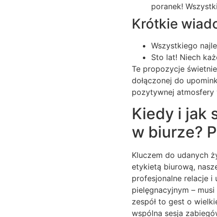
poranek! Wszystki
Krótkie wiad
Wszystkiego najl
Sto lat! Niech ka
Te propozycje świetni
dołączonej do upomink
pozytywnej atmosfery 
Kiedy i jak
w biurze? 
Kluczem do udanych życ
etykietą biurową, nas
profesjonalne relacje 
pielęgnacyjnym – musi
zespół to gest o wielk
wspólna sesja zabiegów